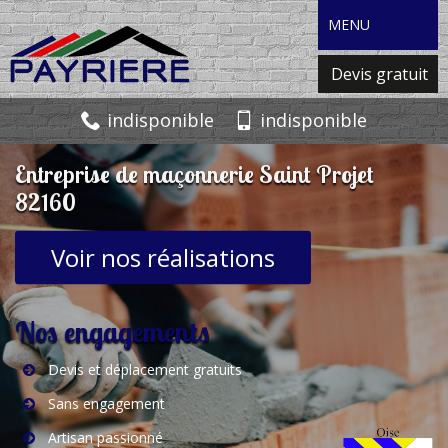
MENU
Devis gratuit
indisponible
indisponible
Entreprise de maçonnerie Saint Projet
82160
Voir nos réalisations
Nos engagements
Devis et déplacement gratuits
Sans engagement
Artisan passionné