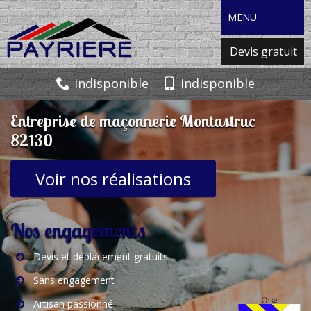
MENU
Devis gratuit
indisponible
indisponible
Entreprise de maçonnerie Montastruc
82130
Voir nos réalisations
Nos engagements
Devis et déplacement gratuits
Sans engagement
Artisan passionné