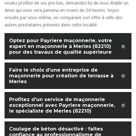
voulez profiter de ses prix bas, demandez-lui de vous établir un
devis qui vous sera parvenu en moins de 24 heures. Voyez
ensuite par vous-même, en comparant son offre à celle des
autres prestataires présents dans cette localité.
Optez pour Payriere maçonnerie, votre
expert en maçonnerie à Merles (82210)
pour des travaux de qualité supérieure
Faire le choix d’une entreprise de
maçonnerie pour création de terrasse à
Merles
Profitez d'un service de maçonnerie
exceptionnel avec Payriere maçonnerie,
le spécialiste de Merles (82210)
Coulage de béton désactivé : faites
confiance au professionnalisme de