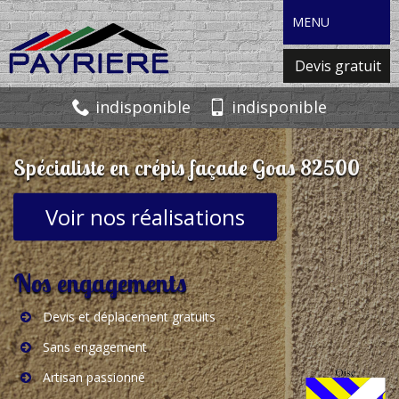
MENU
Devis gratuit
indisponible
indisponible
Spécialiste en crépis façade Goas 82500
Voir nos réalisations
Nos engagements
Devis et déplacement gratuits
Sans engagement
Artisan passionné