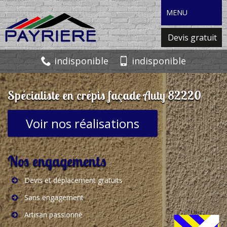
MENU
Devis gratuit
indisponible
indisponible
Spécialiste en crépis façade Auty 82220
Voir nos réalisations
Nos engagements
Devis et déplacement gratuits
Sans engagement
Artisan passionné